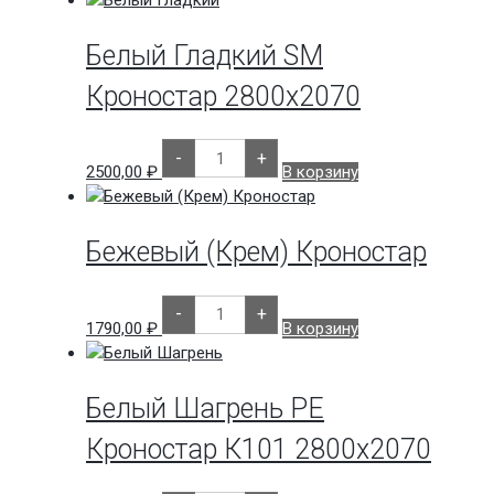
(Венге
темный)
Ува
Белый Гладкий SM
Древ
Кроностар 2800х2070
Количество
-
+
товара
2500,00
₽
В корзину
Белый
Гладкий
SM
Кроностар
2800х2070
Бежевый (Крем) Кроностар
Количество
-
+
товара
1790,00
₽
В корзину
Бежевый
(Крем)
Кроностар
Белый Шагрень РЕ
Кроностар К101 2800х2070