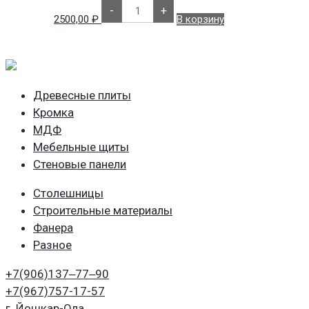
Количество
-
+
товара
2500,00
₽
В корзину
Белый
Шагрень
РЕ
Кроностар
К101
2800х2070
Древесные плиты
Кромка
МДФ
Мебельные щиты
Стеновые панели
Столешницы
Строительные материалы
Фанера
Разное
+7(906)
137‒77‒90
+7(967)
757-17-57
г. Йошкар-Ола,