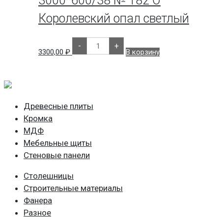
3000*600/38 № 182 О
Королевский опал светлый
Количество
-
+
товара
3300,00
₽
В корзину
Столешница
СКИФ
3000*600/38
№
182
О
Королевский
Древесные плиты
опал
светлый
Кромка
МДФ
Мебельные щиты
Стеновые панели
Столешницы
Строительные материалы
Фанера
Разное