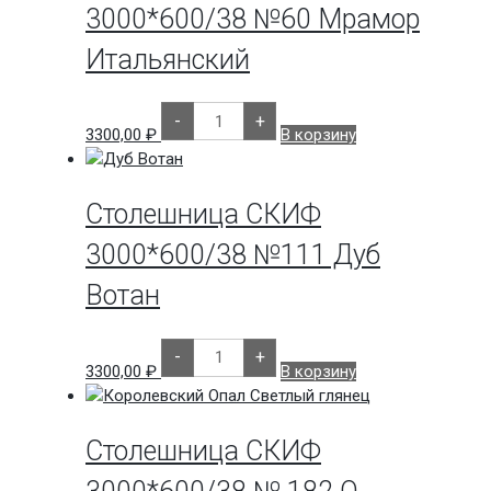
Белый
3000*600/38 №60 Мрамор
Итальянский
Количество
-
+
товара
3300,00
₽
В корзину
Столешница
СКИФ
3000*600/38
№60
Мрамор
Столешница СКИФ
Итальянский
3000*600/38 №111 Дуб
Вотан
Количество
-
+
товара
3300,00
₽
В корзину
Столешница
СКИФ
3000*600/38
№111
Дуб
Столешница СКИФ
Вотан