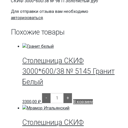
СКИФ 3000*600/38 № 98 П Золотистый дуб”
Для отправки отзыва вам необходимо
авторизоваться
.
Похожие товары
Столешница СКИФ
3000*600/38 № 5145 Гранит
Белый
Количество
-
+
товара
3300,00
₽
В корзину
Столешница
СКИФ
3000*600/38
№
5145
Столешница СКИФ
Гранит