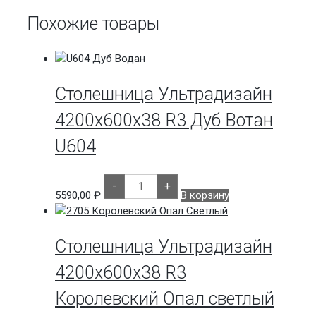
R3
Мрамор
Похожие товары
Белый
2703
Столешница Ультрадизайн
4200х600х38 R3 Дуб Вотан
U604
Количество
-
+
товара
5590,00
₽
В корзину
Столешница
Ультрадизайн
4200х600х38
R3
Дуб
Столешница Ультрадизайн
Вотан
U604
4200х600х38 R3
Королевский Опал светлый