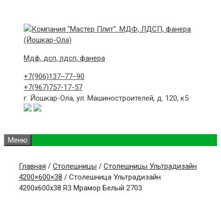
Skip
to
content
Мдф, дсп, лдсп, фанера
+7(906)
137‒77‒90
+7(967)
757-17-57
г. Йошкар-Ола,
ул. Машиностроителей, д. 120, к5
Меню
Главная
/
Столешницы
/
Столешницы Ультрадизайн
4200×600×38
/ Столешница Ультрадизайн
4200х600х38 R3 Мрамор Белый 2703