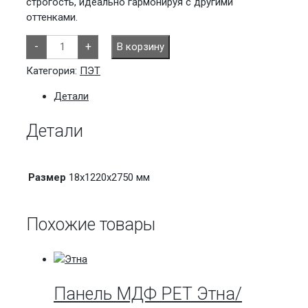
строгость, идеально гармонируя с другими
оттенками.
Количество
-
+
В корзину
товара
Панель
МДФ
Категория:
ПЭТ
PET
Бенталь/
Детали
серый,
A07529
2750х1220х18мм
Детали
Размер
18х1220х2750 мм
Похожие товары
Панель МДФ PET Этна/