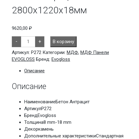
2800х1220х18мм
9620,00
₽
Количество
-
+
В корзину
товара
Бетон
Антрацит
Артикул:
P272
Категории:
МДФ
,
МДФ Панели
Р272
EVOGLOSS
Бренд:
Evogloss
2800х1220х18мм
Описание
Описание
Наименование
Бетон Антрацит
Артикул
P272
Бренд
Evogloss
Толщина
8 mm-18 mm
Декор
камень
Дополнительные характеристики
Стандартная