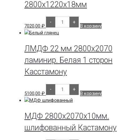
2800х1220х18мм
Количество
-
+
товара
7020,00
₽
В корзину
Матовый
Белый
P100
2800х1220х18мм
ЛМДФ 22 мм 2800х2070
ламинир. Белая 1 сторон
Касстамону
Количество
-
+
товара
5100,00
₽
В корзину
ЛМДФ
22
мм
2800х2070
ламинир.
МДФ 2800х2070х10мм.
Белая
1
шлифованный Кастамону
сторон
Касстамону