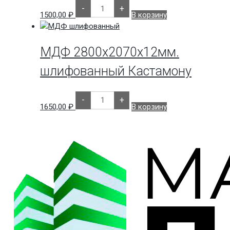
Количество
-
+
товара
1500,00
₽
В корзину
МДФ
2800х2070х10мм.
шлифованный
Кастамону
МДФ 2800х2070х12мм.
шлифованный Кастамону
Количество
-
+
товара
1650,00
₽
В корзину
МДФ
2800х2070х12мм.
шлифованный
Кастамону