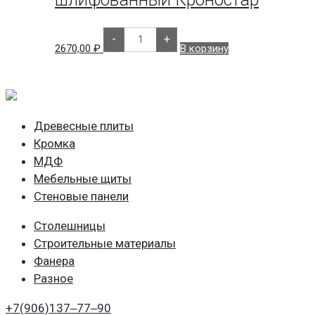
сторон
Кастамону
Количество
-
+
товара
2670,00
₽
В корзину
МДФ
2800х2070х22мм.
шлифованный
Кроностар
Древесные плиты
Кромка
МДФ
Мебельные щиты
Стеновые панели
Столешницы
Строительные материалы
Фанера
Разное
+7(906)
137‒77‒90