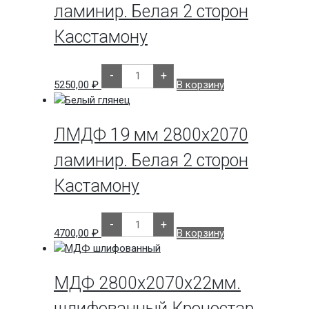
с
ламинир. Белая 2 сторон
1
стороны
Касстамону
Кроностар
Количество
-
+
товара
5250,00
₽
В корзину
ЛМДФ
22
мм
2800х2070
ламинир.
ЛМДФ 19 мм 2800х2070
Белая
2
ламинир. Белая 2 сторон
сторон
Касстамону
Кастамону
Количество
-
+
товара
4700,00
₽
В корзину
ЛМДФ
19
мм
2800х2070
ламинир.
МДФ 2800х2070х22мм.
Белая
2
шлифованный Кроностар