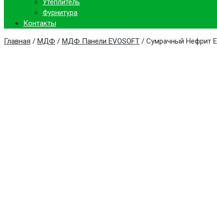
Утеплитель
Фурнитура
Контакты
Главная
/
МДФ
/
МДФ Панели EVOSOFT
/ Сумрачный Нефрит E