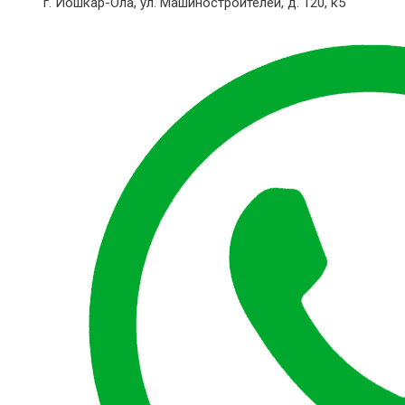
г. Йошкар-Ола,
ул. Машиностроителей, д. 120, к5