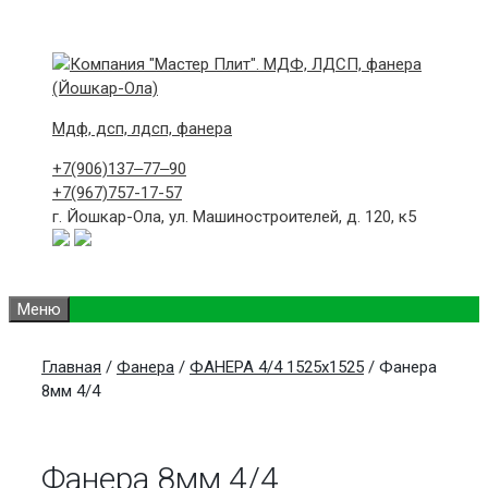
Skip
to
content
Мдф, дсп, лдсп, фанера
+7(906)
137‒77‒90
+7(967)
757-17-57
г. Йошкар-Ола,
ул. Машиностроителей, д. 120, к5
Меню
Главная
/
Фанера
/
ФАНЕРА 4/4 1525х1525
/ Фанера
8мм 4/4
Фанера 8мм 4/4