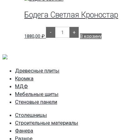
Влагостойкий
2750х1830х16мм.
Югра
Бодега Светлая Кроностар
Плит
Количество
-
+
товара
1880,00
₽
В корзину
Бодега
Светлая
Кроностар
Древесные плиты
Кромка
МДФ
Мебельные щиты
Стеновые панели
Столешницы
Строительные материалы
Фанера
Разное