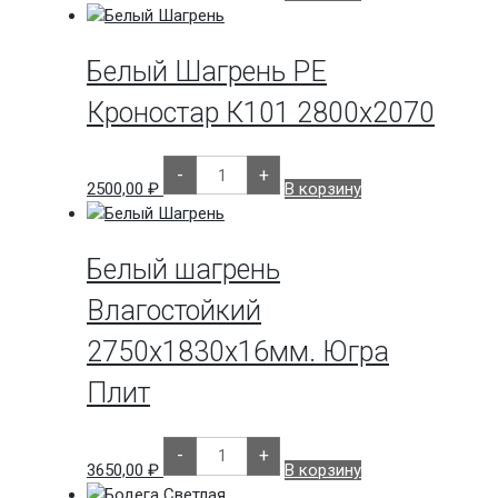
381
Светлый
Кроностар
2800х2070
Белый Шагрень РЕ
Кроностар К101 2800х2070
Количество
-
+
товара
2500,00
₽
В корзину
Белый
Шагрень
РЕ
Кроностар
К101
Белый шагрень
2800х2070
Влагостойкий
2750х1830х16мм. Югра
Плит
Количество
-
+
товара
3650,00
₽
В корзину
Белый
шагрень