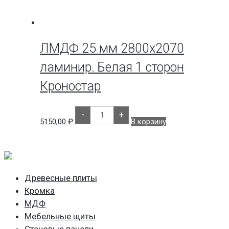
ЛМДФ 25 мм 2800х2070
ламинир. Белая 1 сторон
Кроностар
Количество
-
+
товара
5150,00
₽
В корзину
ЛМДФ
25
мм
2800х2070
ламинир.
Белая
1
Древесные плиты
сторон
Кроностар
Кромка
МДФ
Мебельные щиты
Стеновые панели