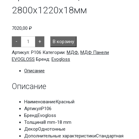
2800х1220х18мм
7020,00
₽
Количество
-
+
В корзину
товара
Красный
глянец
Артикул:
P106
Категории:
МДФ
,
МДФ Панели
Р106
EVOGLOSS
Бренд:
Evogloss
2800х1220х18мм
Описание
Описание
Наименование
Красный
Артикул
P106
Бренд
Evogloss
Толщина
8 mm-18 mm
Декор
Однотонные
Дополнительные характеристики
Стандартная