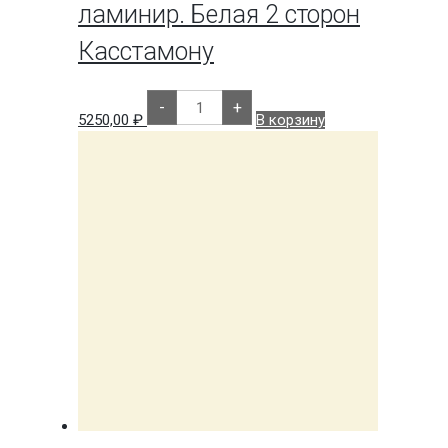
ламинир. Белая 2 сторон
Касстамону
Количество
-
+
товара
5250,00
₽
В корзину
ЛМДФ
22
мм
2800х2070
ламинир.
Белая
2
сторон
Касстамону