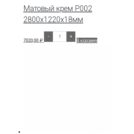
Матовый крем P002
2800х1220х18мм
Количество
-
+
товара
7020,00
₽
В корзину
Матовый
крем
P002
2800х1220х18мм