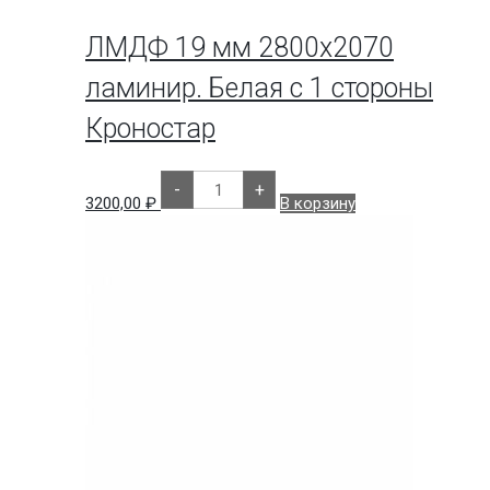
ЛМДФ 19 мм 2800х2070
ламинир. Белая с 1 стороны
Кроностар
Количество
-
+
товара
3200,00
₽
В корзину
ЛМДФ
19
мм
2800х2070
ламинир.
Белая
с
1
стороны
Кроностар