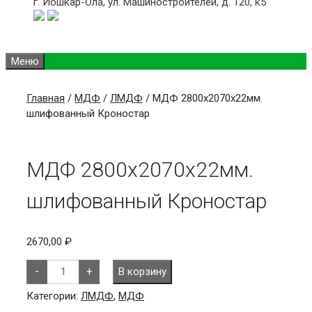
г. Йошкар-Ола,
ул. Машиностроителей, д. 120, к5
Меню
Главная
/
МДФ
/
ЛМДФ
/ МДФ 2800х2070х22мм.
шлифованный Кроностар
МДФ 2800х2070х22мм.
шлифованный Кроностар
2670,00
₽
Количество
-
+
В корзину
товара
МДФ
2800х2070х22мм.
Категории:
ЛМДФ
,
МДФ
шлифованный