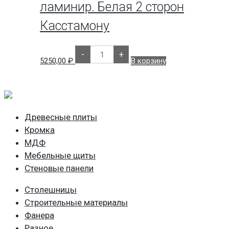
ламинир. Белая 2 сторон
Касстамону
Количество
-
+
товара
5250,00
₽
В корзину
ЛМДФ
22
мм
2800х2070
ламинир.
Белая
2
Древесные плиты
сторон
Касстамону
Кромка
МДФ
Мебельные щиты
Стеновые панели
Столешницы
Строительные материалы
Фанера
Разное