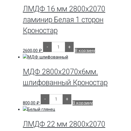
2800х1220х18мм
ЛМДФ 16 мм 2800х2070
ламинир Белая 1 сторон
Кроностар
Количество
-
+
товара
2600,00
₽
В корзину
ЛМДФ
16
мм
2800х2070
ламинир
МДФ 2800х2070х6мм.
Белая
1
шлифованный Кроностар
сторон
Кроностар
Количество
-
+
товара
800,00
₽
В корзину
МДФ
2800х2070х6мм.
шлифованный
Кроностар
ЛМДФ 22 мм 2800х2070