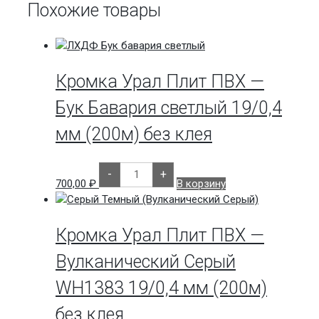
Похожие товары
Кромка Урал Плит ПВХ —
Бук Бавария светлый 19/0,4
мм (200м) без клея
Количество
-
+
товара
700,00
₽
В корзину
Кромка
Урал
Плит
ПВХ
-
Кромка Урал Плит ПВХ —
Бук
Бавария
Вулканический Серый
светлый
19/0,4
WH1383 19/0,4 мм (200м)
мм
(200м)
без
без клея
клея