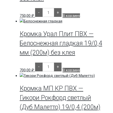
Количество
-
+
товара
750,00
₽
В корзину
Кромка
Урал
Плит
ПВХ
-
Кромка Урал Плит ПВХ —
Вулканический
Серый
Белоснежная гладкая 19/0,4
WH1383
19/0,4
мм (200м) без клея
мм
(200м)
без
клея
Количество
-
+
товара
700,00
₽
В корзину
Кромка
Урал
Плит
ПВХ
-
Кромка МП КР ПВХ —
Белоснежная
гладкая
Гикори Рокфорд светлый
19/0,4
мм
(Дуб Малетто) 19/0,4 (200м)
(200м)
без