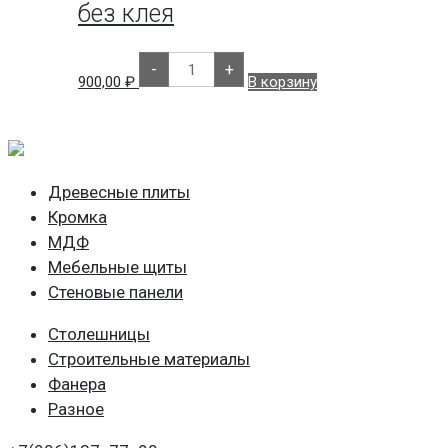
клея
без клея
Количество
-
+
товара
900,00
₽
В корзину
Кромка
МП
КР
ПВХ
-
Гикори
Рокфорд
Древесные плиты
светлый
(Дуб
Кромка
Малетто)
19/0,4
МДФ
(200м)
Мебельные щиты
без
клея
Стеновые панели
Столешницы
Строительные материалы
Фанера
Разное