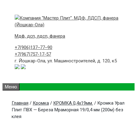
Skip
to
content
Мдф, дсп, лдсп, фанера
+7(906)
137‒77‒90
+7(967)
757-17-57
г. Йошкар-Ола,
ул. Машиностроителей, д. 120, к5
Меню
Главная
/
Кромка
/
КРОМКА 0,4х19мм.
/ Кромка Урал
Плит ПВХ — Береза Мраморная 19/0,4 мм (200м) без
клея