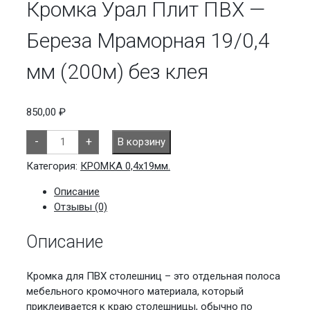
Кромка Урал Плит ПВХ —
Береза Мраморная 19/0,4
мм (200м) без клея
850,00
₽
Количество
-
+
В корзину
товара
Кромка
Урал
Категория:
КРОМКА 0,4х19мм.
Плит
ПВХ
Описание
-
Береза
Отзывы (0)
Мраморная
19/0,4
Описание
мм
(200м)
без
клея
Кромка для ПВХ столешниц – это отдельная полоса
мебельного кромочного материала, который
приклеивается к краю столешницы, обычно по