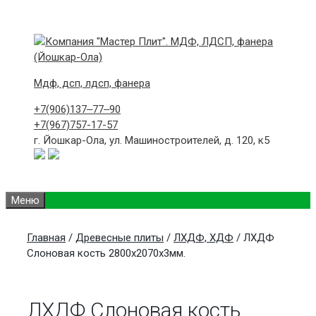
Skip
to
content
Мдф, дсп, лдсп, фанера
+7(906)
137‒77‒90
+7(967)
757-17-57
г. Йошкар-Ола,
ул. Машиностроителей, д. 120, к5
Меню
Главная
/
Древесные плиты
/
ЛХДФ, ХДФ
/ ЛХДФ
Слоновая кость 2800х2070х3мм.
ЛХДФ Слоновая кость