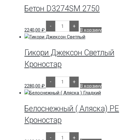
Бетон D3274SM 2750
Количество
-
+
товара
2240,00
₽
В корзину
Бетон
D3274SM
2750
Гикори Джексон Светлый
Кроностар
Количество
-
+
товара
2280,00
₽
В корзину
Гикори
Джексон
Светлый
Кроностар
Белоснежный ( Аляска) РЕ
Кроностар
Количество
-
+
товара