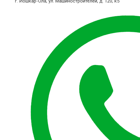
г. Йошкар-Ола,
ул. Машиностроителей, д. 120, к5