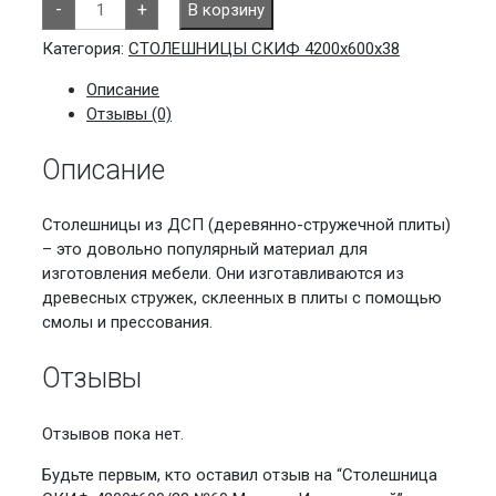
-
+
В корзину
товара
Столешница
СКИФ
Категория:
СТОЛЕШНИЦЫ СКИФ 4200х600х38
4200*600/38
№60
Описание
Мрамор
Итальянский
Отзывы (0)
Описание
Столешницы из ДСП (деревянно-стружечной плиты)
– это довольно популярный материал для
изготовления мебели. Они изготавливаются из
древесных стружек, склеенных в плиты с помощью
смолы и прессования.
Отзывы
Отзывов пока нет.
Будьте первым, кто оставил отзыв на “Столешница