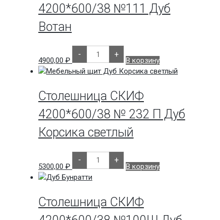
Ниагара
4200*600/38 №111 Дуб
Вотан
Количество
-
+
товара
4900,00
₽
В корзину
Столешница
СКИФ
4200*600/38
№111
Дуб
Столешница СКИФ
Вотан
4200*600/38 № 232 П Дуб
Корсика светлый
Количество
-
+
товара
5300,00
₽
В корзину
Столешница
СКИФ
4200*600/38
№
232
Столешница СКИФ
П
Дуб