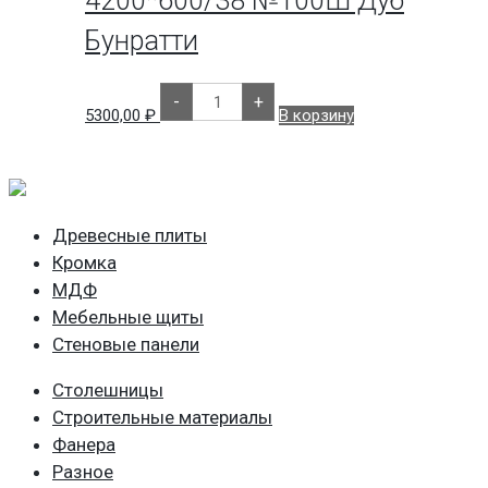
4200*600/38 №100Ш Дуб
Корсика
светлый
Бунратти
Количество
-
+
товара
5300,00
₽
В корзину
Столешница
СКИФ
4200*600/38
№100Ш
Дуб
Бунратти
Древесные плиты
Кромка
МДФ
Мебельные щиты
Стеновые панели
Столешницы
Строительные материалы
Фанера
Разное