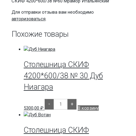
СКИФ 4200*600/38 №60 Мрамор Итальянский”
Для отправки отзыва вам необходимо
авторизоваться
.
Похожие товары
Столешница СКИФ
4200*600/38 № 30 Дуб
Ниагара
Количество
-
+
товара
5300,00
₽
В корзину
Столешница
СКИФ
4200*600/38
№
30
Столешница СКИФ
Дуб