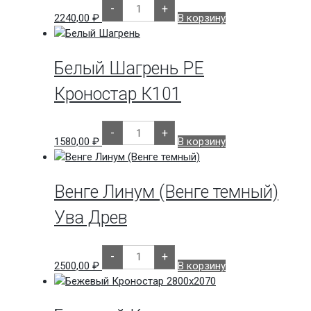
Количество
-
+
товара
2240,00
₽
В корзину
Бетон
D3274SM
2750
Белый Шагрень РЕ
Кроностар К101
Количество
-
+
товара
1580,00
₽
В корзину
Белый
Шагрень
РЕ
Кроностар
К101
Венге Линум (Венге темный)
Ува Древ
Количество
-
+
товара
2500,00
₽
В корзину
Венге
Линум
(Венге
темный)