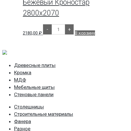
Ува
Бежевый Кроностар
Древ
2800х2070
Количество
-
+
товара
2180,00
₽
В корзину
Бежевый
Кроностар
2800х2070
Древесные плиты
Кромка
МДФ
Мебельные щиты
Стеновые панели
Столешницы
Строительные материалы
Фанера
Разное