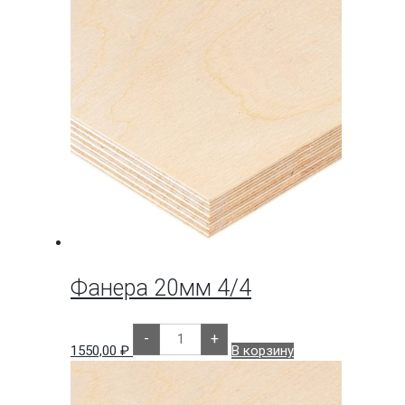
Фанера 20мм 4/4
Количество
-
+
товара
1550,00
₽
В корзину
Фанера
20мм
4/4