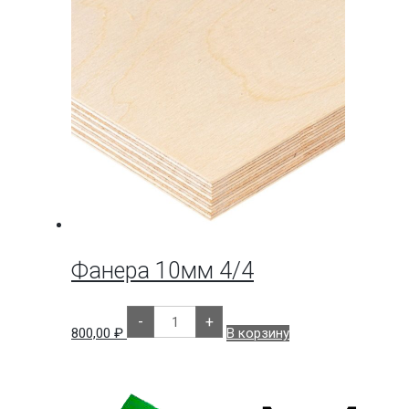
Фанера 10мм 4/4
Количество
-
+
товара
800,00
₽
В корзину
Фанера
10мм
4/4