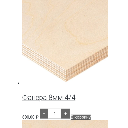
Ламинированная
1220х2440х18мм.
Фанера 8мм 4/4
Количество
-
+
товара
680,00
₽
В корзину
Фанера
8мм
4/4