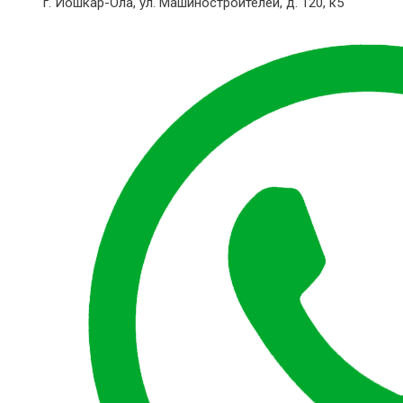
г. Йошкар-Ола,
ул. Машиностроителей, д. 120, к5